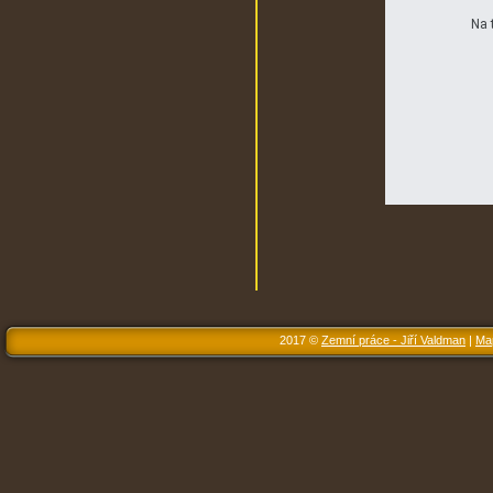
Na 
2017 ©
Zemní práce - Jiří Valdman
|
Ma